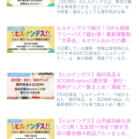
(水)放送】
（3月18日）のヒルナンデスは、東京の魅
力を再発見できる「はとバスツアー」を
大特集！遠出しなくても贅沢気分を味わ
える、最新のバスツアー情報をご紹介し
ます。【ツアー概要】東京駅発着！1万
2300円で極上体験今回のツアーは、東京
ヒルナンデスで紹介！GWも箱根
お得情報
の魅力を再発見で...
フリーパスで超お得！最新遊覧船
「大茶会」＆ホテルおかだの裏技
プラン【4月7日(火)放送】
※記載している価格・情報は放送時のも
のです本日4月7日放送の『ヒルナンデ
ス！』は、春の箱根・周遊プランを大特
集！ 小田急の「箱根フリーパス」をフル
活用して、最新スポットや伝統工芸、さ
らには1人4,000円も安くなる宿泊の裏技
【ヒルナンデス】無印良品＆
ヒルナンデス
まで、見どころ満...
3COINS+plusの夏対策・旅行・
便利グッズ一覧まとめ！通販で買
えるサイトも紹介（7月2日）
7月2日放送『ヒルナンデス！』で紹介さ
れた「無印良品」＆「3COINS+plus」の
最新便利グッズを表で総まとめ！夏のひ
んやり寝具、UVミスト、衣類圧縮バッグ
などの価格とWEB通販サイトでの購入情
報を分かりやすく解説！
【ヒルナンデス】山手線沿線を歩
グルメ
いて1周！五反田〜渋谷で探す注
目の新名物＆絶品グルメまとめ