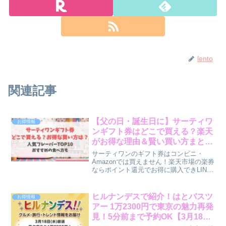
lento
関連記事
【父の日・誕生日に】サーティワ
お得情報
ンギフト券はどこで買える？楽天
がお得な理由＆賢い買い方まとめ
2026
サーティワンのギフト券はコンビニ・
Amazonでは買えません！楽天市場の楽券
ならポイント還元でお得に購入できLINE
で即プレゼントも。父の日・誕生日・お
礼に。ヒルナンデス人気フレーバー
TOP10も紹介♪
ヒルナンデスで紹介！はとバスツ
お得情報
アー 1万2300円で東京の魅力再発
見！5分前まで予約OK【3月18日