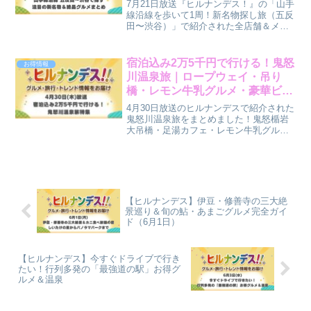
（7月21日放送）
7月21日放送『ヒルナンデス！』の「山手
線沿線を歩いて1周！新名物探し旅（五反
田〜渋谷）」で紹介された全店舗＆メニ
ューを総まとめ！人気パン屋「Les Joues
de BéBé」や「豆富食堂」、絶景BBQ、
隠れ家フレンチまで徹底解説！
宿泊込み2万5千円で行ける！鬼怒
お得情報
川温泉旅｜ロープウェイ・吊り
橋・レモン牛乳グルメ・豪華ビュ
ッフェまで【ヒルナンデス】【4
4月30日放送のヒルナンデスで紹介された
月30日放送】
鬼怒川温泉旅をまとめました！鬼怒楯岩
大吊橋・足湯カフェ・レモン牛乳グル
メ・じゃらん栃木2位の鬼怒川温泉ホテル
まで。宿泊込み2万5千円のGW旅行計画
にぜひ♪
【ヒルナンデス】伊豆・修善寺の三大絶
景巡り＆旬の鮎・あまごグルメ完全ガイ
ド（6月1日）
【ヒルナンデス】今すぐドライブで行き
たい！行列多発の「最強道の駅」お得グ
ルメ＆温泉