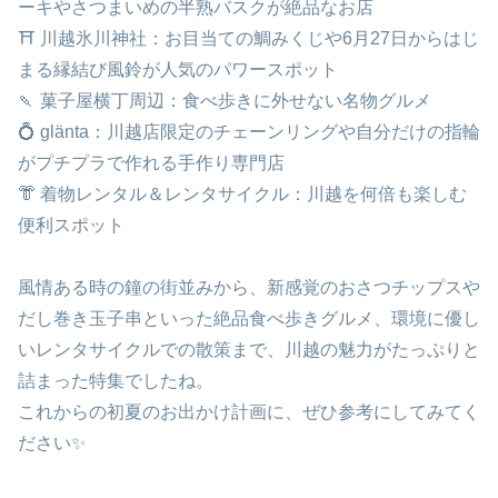
ーキやさつまいめの半熟バスクが絶品なお店
⛩️ 川越氷川神社：お目当ての鯛みくじや6月27日からはじ
まる縁結び風鈴が人気のパワースポット
🍡 菓子屋横丁周辺：食べ歩きに外せない名物グルメ
💍 glänta：川越店限定のチェーンリングや自分だけの指輪
がプチプラで作れる手作り専門店
👘 着物レンタル＆レンタサイクル：川越を何倍も楽しむ
便利スポット
風情ある時の鐘の街並みから、新感覚のおさつチップスや
だし巻き玉子串といった絶品食べ歩きグルメ、環境に優し
いレンタサイクルでの散策まで、川越の魅力がたっぷりと
詰まった特集でしたね。
これからの初夏のお出かけ計画に、ぜひ参考にしてみてく
ださい✨