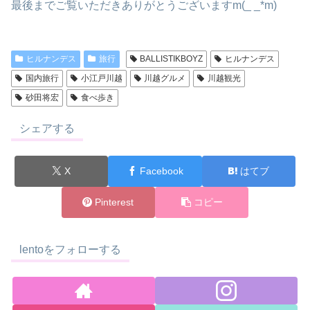
最後までご覧いただきありがとうございますm(_ _*m)
ヒルナンデス
旅行
BALLISTIKBOYZ
ヒルナンデス
国内旅行
小江戸川越
川越グルメ
川越観光
砂田将宏
食べ歩き
シェアする
X
Facebook
はてブ
Pinterest
コピー
lentoをフォローする