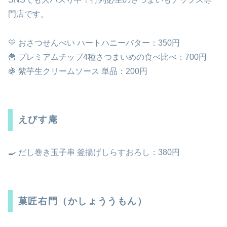
門店です。
💛 おさつせんべい ハートハニーバター：350円
🍟 プレミアムチップ4種さつまいめの食べ比べ：700円
🍇 紫芋生クリームソース 単品：200円
えびす庵
🍳 だし巻き玉子串 釜揚げしらすおろし：380円
菓匠右門（かしょううもん）