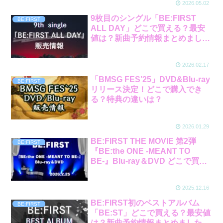
2026.05.02
9枚目のシングル「BE:FIRST
BE:FIRST
ALL DAY」どこで買える？最安
値は？新曲予約情報まとめまし
た。
2026.02.17
「BMSG FES’25」DVD&Blu-ray
BE:FIRST
リリース決定！どこで購入でき
る？特典の違いは？
2026.01.29
BE:FIRST THE MOVIE 第2弾
BE:FIRST
『BE:the ONE -MEANT TO
BE-』Blu-ray＆DVD どこで買え
る？特典は？
2025.12.16
BE:FIRST初のベストアルバム
BE:FIRST
「BE:ST」どこで買える？最安値
は？新曲予約情報まとめました。