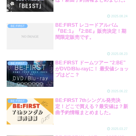
2025.08.24
BE:FIRST レコードアルバム
BE:FIRST
『BE:1』『2:BE』販売決定！期
間限定販売です。
2025.08.23
BE:FIRST ドームツアー “2:BE”
BE:FIRST
がDVD/Blu-rayに！ 最安値ショッ
プはどこ？
2025.06.22
BE:FIRST 7thシングル発売決
BE:FIRST
定！どこで買える？最安値は？新
曲予約情報まとめました。
2025.03.27