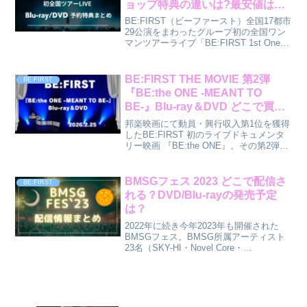
ョップ特典の違いは?最安値はど
こ？
BE:FIRST（ビーファースト）全国17都市
29公演をまわったグループ初の全国ワン
マンツアーライブ「BE:FIRST 1st One
Man Tour “BE:1” 2022-2023」がついに販
売決定！初のアリーナ公演となる
2023.1...
BE:FIRST THE MOVIE 第2弾
BE:FIRST
『BE:the ONE -MEANT TO
BE-』Blu-ray＆DVD どこで買え
る？特典は？
邦楽映画にて動員・興行収入第1位を獲得
したBE:FIRST 初のライブドキュメンタ
リー映画 『BE:the ONE』。その第2弾と
して公開された『BE:the ONE -MEANT
TO BE-』Blu-ray＆DVDが2026年2月25
日...
BMSGフェス 2023 どこで配信さ
BE:FIRST
れる？DVD/Blu-rayの発売予定
は？
2022年に続き今年2023年も開催された
BMSGフェス。BMSG所属アーティスト
23名（SKY-HI・Novel Core・
BE:FIRST・Aile The Shota・edhiii boi・
MAZZEL・REIKO・RUI・TAIKI...