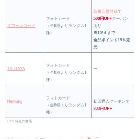
新規会員登録
で
フォトカード
500円OFF
クーポン
タワーレコード
（全8種よりランダム1
あり
種）
※10/４まで
全品ポイント15％還
元
フォトカード
TSUTAYA
ー
（全8種よりランダム1
種）
フォトカード
Neowing
初回購入クーポンで
（全8種よりランダム1
200円OFF
種）
10/２時点の価格