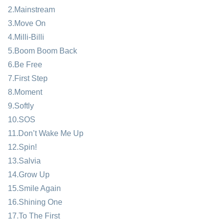
2.Mainstream
3.Move On
4.Milli-Billi
5.Boom Boom Back
6.Be Free
7.First Step
8.Moment
9.Softly
10.SOS
11.Don’t Wake Me Up
12.Spin!
13.Salvia
14.Grow Up
15.Smile Again
16.Shining One
17.To The First