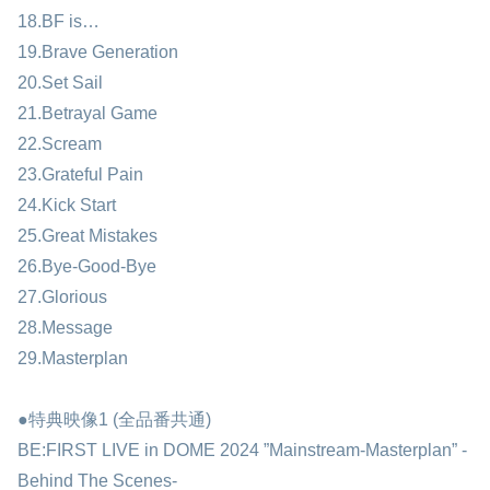
18.BF is…
19.Brave Generation
20.Set Sail
21.Betrayal Game
22.Scream
23.Grateful Pain
24.Kick Start
25.Great Mistakes
26.Bye-Good-Bye
27.Glorious
28.Message
29.Masterplan
●特典映像1 (全品番共通)
BE:FIRST LIVE in DOME 2024 ”Mainstream-Masterplan” -
Behind The Scenes-