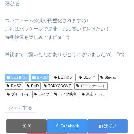
限定版
ついにドーム公演が円盤化されますね♪
これはパッケージで是非手元に置いておきたい！
特典映像も楽しみです(*´ω｀*)
最後までご覧いただきありがとうございましたm(_ _”m)
BE:FIRST
BMSG
BE:FIRST
BESTY
Blu-ray
BMSG
DVD
TOKYODOME
ビーファースト
ブルーレイ
ライブ
ライブ映像
東京ドーム
シェアする
X
Facebook
はてブ