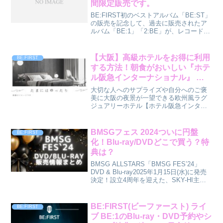
間限定販売です。
BE:FIRST初のベストアルバム「BE:ST」
の販売を記念して、過去に販売されたア
ルバム「BE:1」「2:BE」が、レコード盤
として2025/10/29(水)に再販されることが
決定しました！アナログならではの奥深
い音を味わえる贅沢なアルバ...
【大阪】高級ホテルをお得に利用
BE:FIRST
する方法！朝食がおいしい『ホテ
ル阪急インターナショナル』 川
村壱馬 THE RAMPAGE・三山
大切な人へのサプライズや自分へのご褒
凌輝 BE:FIRST ロケ地
美に大阪の夜景が一望できる欧州風ラグ
ジュアリーホテル【ホテル阪急インター
ナショナル】をご紹介！いつもの旅行は
宿泊費を少しでも削って観光や地域のグ
ルメを楽しむという方も多いのではない
BMSGフェス 2024ついに円盤
BE:FIRST
でしょうか？でもたまには...
化！Blu-ray/DVDどこで買う？特
典は？
BMSG ALLSTARS「BMSG FES’24」
DVD & Blu-ray2025年1月15日(水)に発売
決定！設立4周年を迎えた、SKY-HI主宰
のマネジメント/レーベル「BMSG」所属
アーティスト（SKY-HI / Novel Co...
BE:FIRST(ビーファースト) ライ
BE:FIRST
ブ BE:1のBlu-ray・DVD予約やシ