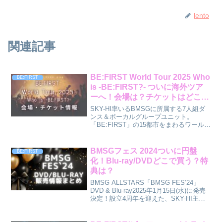
lento
関連記事
BE:FIRST World Tour 2025 Who
BE:FIRST
is -BE:FIRST?- ついに海外ツア
ーへ！会場は？チケットはどこで
買える？
SKY-HI率いるBMSGに所属する7人組ダ
ンス＆ボーカルグループユニット。
「BE:FIRST」の15都市をまわるワールド
ツアーが開催されます！このワールドツ
アーから世界へ羽ばたく姿見届けたいで
すね。海外BESTYさんも心待ちにしてい
BMSGフェス 2024ついに円盤
BE:FIRST
ると思...
化！Blu-ray/DVDどこで買う？特
典は？
BMSG ALLSTARS「BMSG FES’24」
DVD & Blu-ray2025年1月15日(水)に発売
決定！設立4周年を迎えた、SKY-HI主宰
のマネジメント/レーベル「BMSG」所属
アーティスト（SKY-HI / Novel Co...