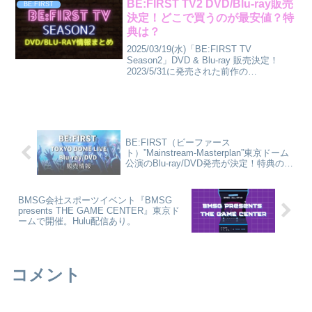
フォレストで開...
BE:FIRST TV2 DVD/Blu-ray販売
BE:FIRST
決定！どこで買うのが最安値？特
典は？
2025/03/19(水)「BE:FIRST TV
Season2」DVD & Blu-ray 販売決定！
2023/5/31に発売された前作の
「BE:FIRST TV」から約2年の月日を経
ての映像化。日本テレビにて毎週水曜23
時59分〜24...
BE:FIRST（ビーファース
ト）”Mainstream-Masterplan”東京ドーム
公演のBlu-ray/DVD発売が決定！特典の違
いは？どこで買うのが最安値？
BMSG会社スポーツイベント『BMSG
presents THE GAME CENTER』東京ド
ームで開催。Hulu配信あり。
コメント