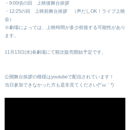
・9:00頃の回 上映後舞台挨拶
・12:25の回 上映前舞台挨拶 （声だしOK！ライブ上映
会）
※劇場によっては、上映時間が多少前後する可能性があり
ます。
11月13日(水)各劇場にて順次販売開始予定です。
公開舞台挨拶の模様はyoutubeで配信されています！
当日参加できなかった方も是非見てください(*´ω｀*)