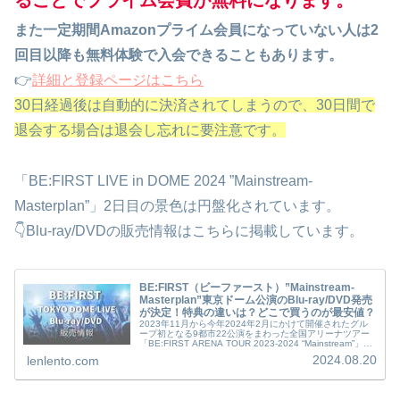
また一定期間Amazonプライム会員になっていない人は2
回目以降も無料体験で入会できることもあります。
👉
詳細と登録ページはこちら
30日経過後は自動的に決済されてしまうので、30日間で
退会する場合は退会し忘れに要注意です。
「BE:FIRST LIVE in DOME 2024 ”Mainstream-
Masterplan”」2日目の景色は円盤化されています。
👇Blu-ray/DVDの販売情報はこちらに掲載しています。
BE:FIRST（ビーファースト）”Mainstream-
Masterplan”東京ドーム公演のBlu-ray/DVD発売
が決定！特典の違いは？どこで買うのが最安値？
2023年11月から今年2024年2月にかけて開催されたグル
ープ初となる9都市22公演をまわった全国アリーナツアー
「BE:FIRST ARENA TOUR 2023-2024 “Mainstream”」。
その追加公演として、初の東京ドーム・...
2024.08.20
lenlento.com