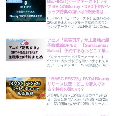
BE:FIRST(ビーファースト) ライ
BE:FIRST
ブ BE:1のBlu-ray・DVD予約やシ
ョップ特典の違いは?最安値はど
こ？
BE:FIRST（ビーファースト）全国17都市
29公演をまわったグループ初の全国ワン
マンツアーライブ「BE:FIRST 1st One
Man Tour “BE:1” 2022-2023」がついに販
売決定！初のアリーナ公演となる
2023.1...
アニメ『範馬刃牙』地上最強の親
BE:FIRST
子喧嘩編OP/ED 【Sarracenia /
Salvia】 予約するならどこ？最安
値ショップと特典まとめ
プロデューサーで社長のアーティスト
SKY-HI、彼の遺伝子を継いで生まれて来
たアーティストBE:FIRSTの楽曲が『範馬
刃牙』地上最強の親子喧嘩編のOP/EDに
決定🎊刃牙シリーズの大ファンを公言す
るSKY-HIがアニメ『範馬刃牙』地上最強
「BMSG FES’25」DVD&Blu-ray
BE:FIRST
の...
リリース決定！どこで購入でき
る？特典の違いは？
お台場BMSG FES特設会場で昨年9月27
日、28日に開催された『BMSG FES’25』
の、DVD/Blu-rayが4月10日にリリース決
定！今回映像化された『BMSG FES’25』
は、山梨 富士急ハイランド・コニファー