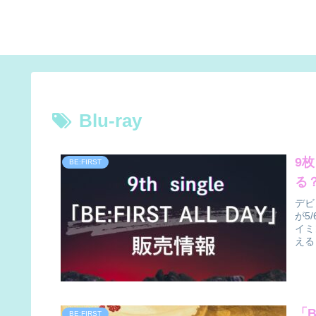
Blu-ray
9枚
BE:FIRST
る
デビ
が5
イミ
える
「B
BE:FIRST