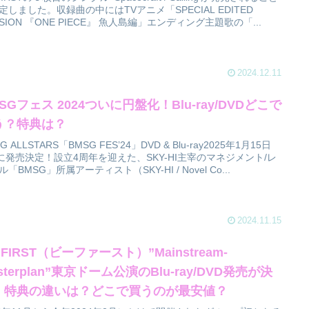
定しました。収録曲の中にはTVアニメ「SPECIAL EDITED
RSION 『ONE PIECE』 魚人島編」エンディング主題歌の「...
2024.12.11
SGフェス 2024ついに円盤化！Blu-ray/DVDどこで
う？特典は？
G ALLSTARS「BMSG FES’24」DVD & Blu-ray2025年1月15日
)に発売決定！設立4周年を迎えた、SKY-HI主宰のマネジメント/レ
「BMSG」所属アーティスト（SKY-HI / Novel Co...
2024.11.15
:FIRST（ビーファースト）”Mainstream-
sterplan”東京ドーム公演のBlu-ray/DVD発売が決
！特典の違いは？どこで買うのが最安値？