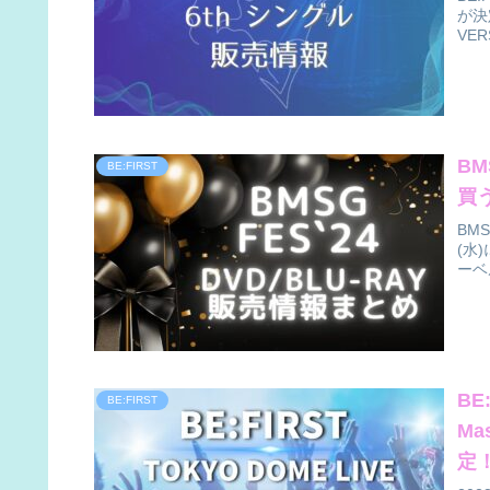
が決
VE
BM
BE:FIRST
買
BMS
(水
ーベル
BE
BE:FIRST
Ma
定