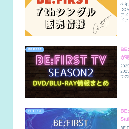
今年
DOM
アメ
ドツ
BE
BE:FIRST
が
202
20
ての
BE
BE:FIRST
S
BE: