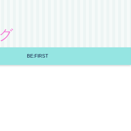
グ
BE:FIRST