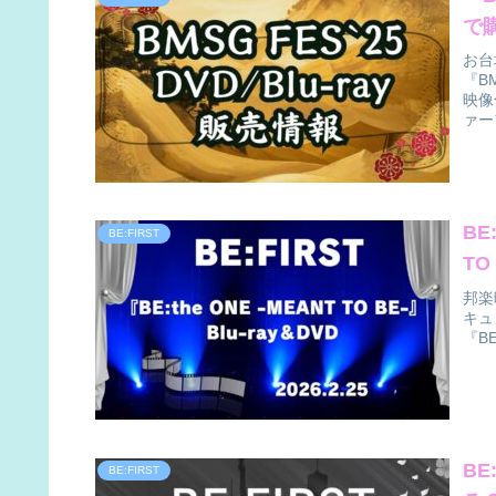
で
お台
『B
映像
ァー
BE
BE:FIRST
TO
邦楽
キュ
『BE
BE
BE:FIRST