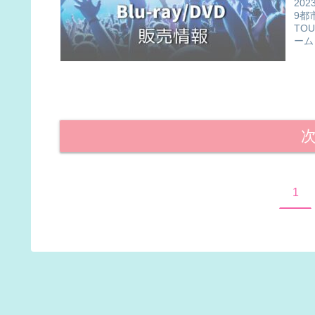
20
9都
TO
ーム・
1