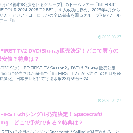
2月に4都市9公演を回るグループ初のドームツアー「BE:FIRST
E TOUR 2024-2025 ""2:BE""」を大成功に収め、2025年4月から
リカ・アジア・ヨーロッパの全15都市を回るグループ初のワール
アー『B...
2025.03.27
:FIRST TV2 DVD/Blu-ray販売決定！どこで買うの
最安値？特典は？
5/03/19(水)「BE:FIRST TV Season2」DVD & Blu-ray 販売決定！
23/5/31に発売された前作の「BE:FIRST TV」から約2年の月日を経
映像化。日本テレビにて毎週水曜23時59分〜24...
2025.01.27
:FIRST 6thシングル発売決定！Spacecraft/
ailing どこで予約できる？特典は？
FIRSTの６枚目のシングル ’Spacecraft / Sailing’が発売されること