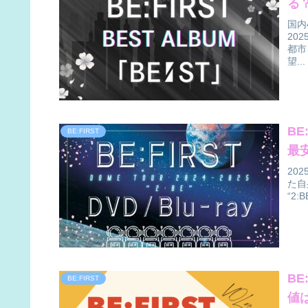
る
国内
20
都市
望...
BE
BE:FIRST
最
20
た自
“2
BE
BE:FIRST
値