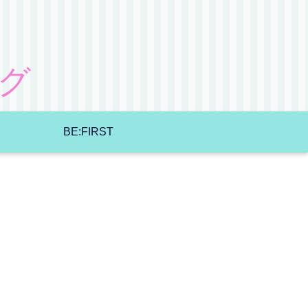
グ
BE:FIRST