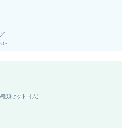
グ
ATO～
全6種類セット封入)