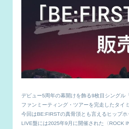
デビュー5周年の幕開けを飾る9枚目シングル「BE:F
ファンミーティング・ツアーを完走したタイ
今回はBE:FIRSTの真骨頂とも言えるヒップ
LIVE盤には2025年9月に開催された〈ROCK IN 