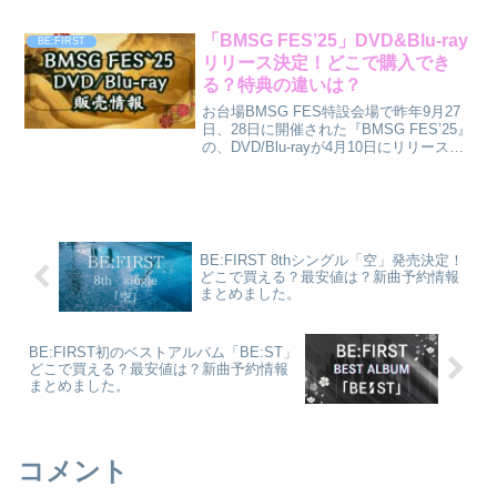
PIECE』 魚人島編」エンディング主題歌
の「...
「BMSG FES’25」DVD&Blu-ray
BE:FIRST
リリース決定！どこで購入でき
る？特典の違いは？
お台場BMSG FES特設会場で昨年9月27
日、28日に開催された『BMSG FES’25』
の、DVD/Blu-rayが4月10日にリリース決
定！今回映像化された『BMSG FES’25』
は、山梨 富士急ハイランド・コニファー
フォレストで開...
BE:FIRST 8thシングル「空」発売決定！
どこで買える？最安値は？新曲予約情報
まとめました。
BE:FIRST初のベストアルバム「BE:ST」
どこで買える？最安値は？新曲予約情報
まとめました。
コメント