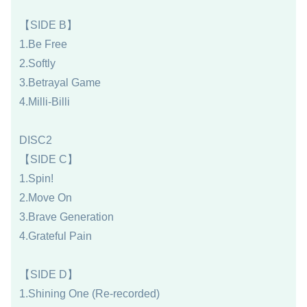
【SIDE B】
1.Be Free
2.Softly
3.Betrayal Game
4.Milli-Billi
DISC2
【SIDE C】
1.Spin!
2.Move On
3.Brave Generation
4.Grateful Pain
【SIDE D】
1.Shining One (Re-recorded)