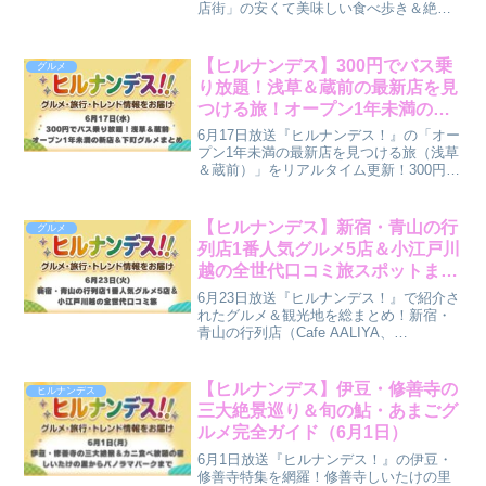
店街」の安くて美味しい食べ歩き＆絶品
グルメを総まとめ！人気の本格ベーカリ
ー、老舗かまぼこ、行列中華、超話題の
韓国式ドバイチョコベーグルまで徹底解
【ヒルナンデス】300円でバス乗
グルメ
説！
り放題！浅草＆蔵前の最新店を見
つける旅！オープン1年未満の新
店＆下町グルメまとめ（6月17
6月17日放送『ヒルナンデス！』の「オー
日）
プン1年未満の最新店を見つける旅（浅草
＆蔵前）」をリアルタイム更新！300円乗
り放題バスで巡るおむすび御膳、レトロ
喫茶、餅つき体験、さらに話題の「詩的
喫茶 街灯」や最新「食パンカフェ」を総
【ヒルナンデス】新宿・青山の行
グルメ
まとめ！
列店1番人気グルメ5店＆小江戸川
越の全世代口コミ旅スポットまと
め（6月23日）
6月23日放送『ヒルナンデス！』で紹介さ
れたグルメ＆観光地を総まとめ！新宿・
青山の行列店（Cafe AALIYA、
GARIGUETTE、五ノ神製作所など）の1
番人気メニューを予算8000円で巡るプラ
ンや、「小江戸川越」の口コミ食べ歩き
【ヒルナンデス】伊豆・修善寺の
ヒルナンデス
＆限定御朱印、名店いちのやまで網羅！
三大絶景巡り＆旬の鮎・あまごグ
ルメ完全ガイド（6月1日）
6月1日放送『ヒルナンデス！』の伊豆・
修善寺特集を網羅！修善寺しいたけの里