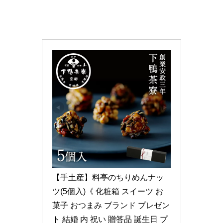
【手土産】料亭のちりめんナッ
ツ(5個入)《 化粧箱 スイーツ お
菓子 おつまみ ブランド プレゼン
ト 結婚 内 祝い 贈答品 誕生日 プ