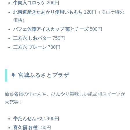
牛肉入コロッケ
206円
北海道産きたあかり使用いももち
120円（※ロケ時の
価格）
パフェ佐藤アイスカップ 苺とチーズ
500円
三方六 しおバター
750円
三方六 プレーン
730円
🌲 宮城ふるさとプラザ
仙台名物の牛たんや、ひんやり美味しい絶品和スイーツが
大充実！
牛たんせんべい
400円
喜久福 各種
150円