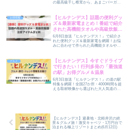
の最高級干し椎茸から、あまごバーガ
ー、虹の郷、松葉茶屋の絶品鮎釜飯、伊
豆パノラマパーク、カニ食べ放題のホテ
ルサンバレー伊豆長岡まで最新情報をま
【ヒルナンデス】話題の便利グッ
お得情報
とめ！
ズ＆最新家電まとめ！番組で紹介
された高機能タオルや高級炊飯器
など注目アイテム（6月8日）
6月8日放送『ヒルナンデス！』で紹介さ
れた便利グッズ＆最新家電を網羅！お悩
みに合わせて作られた高機能タオルや、
人気の美容グッズ・ヘアドライヤー、最
高峰の高級炊飯器などの最新情報をまと
め！
【ヒルナンデス】今すぐドライブ
グルメ
で行きたい！行列多発の「最強道
の駅」お得グルメ＆温泉
6月3日放送『ヒルナンデス！』の道の駅
特集を網羅！全国27か所・4000時間を超
える取材映像から選ばれた大人気道の駅
のお得なグルメ、限定パン、豪快海鮮
丼、温泉情報まで最新情報をまとめ！
【ヒルナンデス】避暑地・北軽井沢の絶
景＆グルメ旅！激安キャベツ・1万円台で
泊まれる極上リゾートまとめ(6月12日)