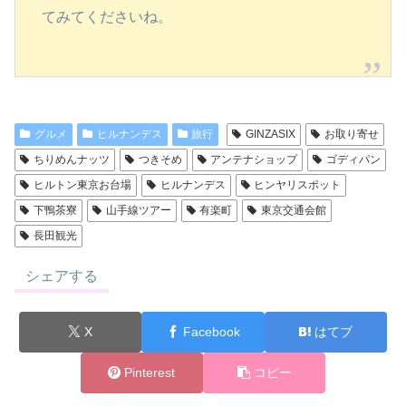
てみてくださいね。
グルメ
ヒルナンデス
旅行
GINZASIX
お取り寄せ
ちりめんナッツ
つきそめ
アンテナショップ
ゴディパン
ヒルトン東京お台場
ヒルナンデス
ヒンヤリスポット
下鴨茶寮
山手線ツアー
有楽町
東京交通会館
長田観光
シェアする
X
Facebook
はてブ
Pinterest
コピー