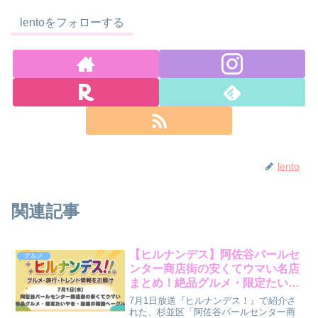
lentoをフォローする
lento
関連記事
【ヒルナンデス】阿佐谷パールセ
グルメ
ンター商店街の安くてウマい名店
まとめ！絶品グルメ・限定たいや
き・話題の韓国ベーグル（7月1
7月1日放送『ヒルナンデス！』で紹介さ
日）
れた、杉並区「阿佐谷パールセンター商