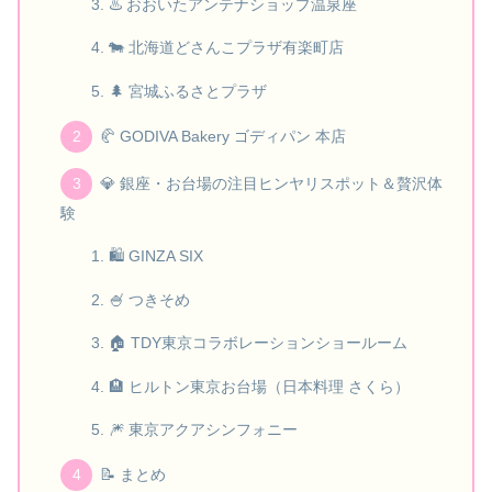
♨️ おおいたアンテナショップ温泉座
🐄 北海道どさんこプラザ有楽町店
🌲 宮城ふるさとプラザ
🥐 GODIVA Bakery ゴディパン 本店
💎 銀座・お台場の注目ヒンヤリスポット＆贅沢体
験
🛍️ GINZA SIX
🍧 つきそめ
🏠 TDY東京コラボレーションショールーム
🏨 ヒルトン東京お台場（日本料理 さくら）
🎆 東京アクアシンフォニー
📝 まとめ