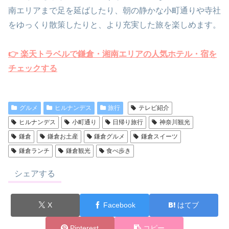
南エリアまで足を延ばしたり、朝の静かな小町通りや寺社
をゆっくり散策したりと、より充実した旅を楽しめます。
👉 楽天トラベルで鎌倉・湘南エリアの人気ホテル・宿を
チェックする
グルメ
ヒルナンデス
旅行
テレビ紹介
ヒルナンデス
小町通り
日帰り旅行
神奈川観光
鎌倉
鎌倉お土産
鎌倉グルメ
鎌倉スイーツ
鎌倉ランチ
鎌倉観光
食べ歩き
シェアする
X
Facebook
はてブ
Pinterest
コピー