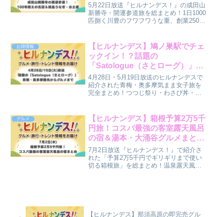
5月22日放送『ヒルナンデス！』の成田山
新勝寺・開運参道旅を総まとめ！1日1000
匹捌く川豊のフワフワうな重、創業250年
の鉄砲漬、日本初の栗羊羹など、100年超
えの老舗や絶品グルメ、お土産、お取り
寄せ情報を網羅。これを見れば成田山食
【ヒルナンデス】鳩ノ巣駅でチェ
お得情報
べ歩きは完璧！
ックイン！？話題の
「Satologue（さとローグ）」青
梅・奥多摩観光からグルメまで
4月28日・5月19日放送のヒルナンデスで
【4月28日/5月19日放送】
紹介された青梅・奥多摩気まま女子旅を
完全まとめ！つつじ祭り・わさび丼・老
舗中華から薪サウナ×東京和牛の沿線まる
ごとホテルSatologueまで2週分を網羅♪
【ヒルナンデス】箱根予算2万5千
グルメ
円旅！コスパ最強の客室露天風呂
の宿＆湯本・大涌谷グルメまとめ
（7月2日）
7月2日放送『ヒルナンデス！』で紹介さ
れた「予算2万5千円でギリギリまで使い
切る箱根旅」を総まとめ！温泉露天風呂
付きでコスパ抜群の宿「仙石原品の木一
の湯」、箱根湯本商店街の絶品だんごや
定番・大涌谷の黒たまご、お土産まで徹
底解説！
【ヒルナンデス】那須高原の即完売グル