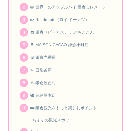
🥧 世界一のアップルパイ 鎌倉ミレメーレ
🍩 Roi donuts（ロイ ドーナツ）
🧁 鎌倉ベビーカステラ ぷちここん
🍫 MAISON CACAO 鎌倉小町店
🍘 鎌倉壱番屋
🍡 日影茶屋
🦪 鎌倉屋台村
🕊 豊島屋本店
🚃 鎌倉観光をもっと楽しむポイント
おすすめ観光スポット