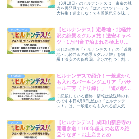
(水)放送】
（3月18日）のヒルナンデスは、東京の魅
力を再発見できる「はとバスツアー」を
大特集！遠出しなくても贅沢気分を味わ
える、最新のバスツアー情報をご紹介し
ます。【ツアー概要】東京駅発着！1万
2300円で極上体験今回のツアーは、東京
【ヒルナンデス】避暑地・北軽井
ヒルナンデス
の魅力を再発見で...
沢の絶景＆グルメ旅！激安キャベ
ツ・1万円台で泊まれる極上リゾ
ートまとめ(6月12日)
6月12日放送『ヒルナンデス！』の「避暑
地・北軽井沢の絶景＆グルメ旅」を網
羅！激安の久保農園、名水で打つ十割蕎
麦、ジョン・レノンも愛した鬼押出し
園、1万円台で泊まれる極上リゾート「ホ
リデイビラ」をまとめ！
ヒルナンデスで紹介！一般道から
お得情報
も入れるパーキングエリア「パサ
ール三芳（上り線）」「道の駅お
かべ」たくあん×ヨーグルトソー
※記載している価格・情報は放送時のも
スのピザ！？絶対食べたいグルメ
のです本日4月9日放送の『ヒルナンデ
ス！』は、一般道からも入れる超人気ス
【4月9日(木)放送】
ポット「Pasar（パサール）三芳（上
り）」から「道の駅おかべ」特集！ 今が
旬の山菜から、三芳PA限定の絶品おやつ
【ヒルナンデス】成田山新勝寺の
グルメ
まで、ドライブがて...
開運参道！100年超えの名店＆絶
品うなぎ・お土産まとめ