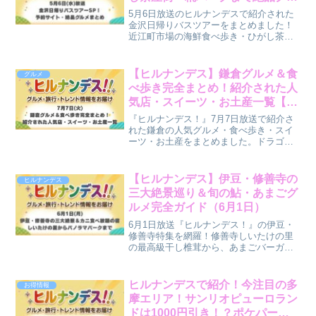
メ完全まとめ【ヒルナンデス】
5月6日放送のヒルナンデスで紹介された
【5月6日放送】
金沢日帰りバスツアーをまとめました！
近江町市場の海鮮食べ歩き・ひがし茶屋
街の金箔ソフト・糀パークの発酵食ラン
チまで金沢グルメを完全網羅♪
【ヒルナンデス】鎌倉グルメ＆食
グルメ
べ歩き完全まとめ！紹介された人
気店・スイーツ・お土産一覧【7
月7日放送】
『ヒルナンデス！』7月7日放送で紹介さ
れた鎌倉の人気グルメ・食べ歩き・スイ
ーツ・お土産をまとめました。ドラゴン
バーガーやMAISON CACAO、豊島屋本
店など話題のお店を、旅行に役立つ豆知
識とあわせてご紹介します。鎌倉観光や
【ヒルナンデス】伊豆・修善寺の
ヒルナンデス
日帰り旅行の参考にもぜひご覧くださ
三大絶景巡り＆旬の鮎・あまごグ
い。
ルメ完全ガイド（6月1日）
6月1日放送『ヒルナンデス！』の伊豆・
修善寺特集を網羅！修善寺しいたけの里
の最高級干し椎茸から、あまごバーガ
ー、虹の郷、松葉茶屋の絶品鮎釜飯、伊
豆パノラマパーク、カニ食べ放題のホテ
ルサンバレー伊豆長岡まで最新情報をま
ヒルナンデスで紹介！今注目の多
お得情報
とめ！
摩エリア！サンリオピューロラン
ドは1000円引き！？ポケパー