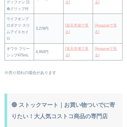
ディファン 日
る]
る]
傘クリップ付
ライフオンプ
ロダクツ スリ
[楽天市場で見
[Amazonで見
3,278円
ムアイスカイ
る]
る]
ロ
オワラ フリー
[楽天市場で見
[Amazonで見
4,950円
シップ475mL
る]
る]
※売り切れの場合があります
🔴 ストックマート｜お買い物ついでに寄
りたい！大人気コストコ商品の専門店