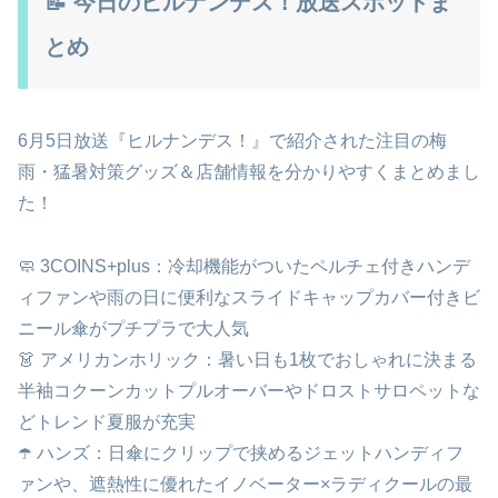
📝 今日のヒルナンデス！放送スポットま
とめ
6月5日放送『ヒルナンデス！』で紹介された注目の梅
雨・猛暑対策グッズ＆店舗情報を分かりやすくまとめまし
た！
🧼 3COINS+plus：冷却機能がついたペルチェ付きハンデ
ィファンや雨の日に便利なスライドキャップカバー付きビ
ニール傘がプチプラで大人気
👗 アメリカンホリック：暑い日も1枚でおしゃれに決まる
半袖コクーンカットプルオーバーやドロストサロペットな
どトレンド夏服が充実
☂️ ハンズ：日傘にクリップで挟めるジェットハンディフ
ァンや、遮熱性に優れたイノベーター×ラディクールの最