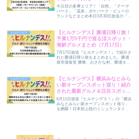
ク・ライオンバスなどまとめ【3
今注目の多摩エリア！「自然」「テーマ
月30日(月)放送】
パーク」「温泉」ポケパーク・ピューロ
ランドなどまとめ本日3月30日放送の『ヒ
ルナンデス！』は、春休みに行きたい東
京・多摩エリアを大特集！ 最新のポケモ
ンパークから、迫力満点の動物園、大人
【ヒルナンデス】勝浦日帰り旅！
ヒルナンデス
がどハマりするサン...
予算1万5千円で巡る涼スポット・
海鮮グルメまとめ（7月17日）
7月17日放送『ヒルナンデス！』で紹介さ
れた勝浦日帰り旅をまとめました。勝浦
港市場食堂 勝喰、おさかな村、勝浦タン
タンメン、かつうら海中公園・海中展望
塔、eden RESTAURANT & SPAなど、番
組で紹介されたスポットや料金情報を詳
【ヒルナンデス】横浜みなとみら
ヒルナンデス
しく紹介します。
い新オープンスポット巡り！紹介
された最新グルメ＆注目スポット
まとめ（6月11日）
6月11日放送『ヒルナンデス！』の「横浜
みなとみらい新オープンスポット巡り」
を網羅！日本初上陸のミシュランタイ料
理や大人気生ドーナツ、横浜赤レンガ倉
庫の限定イチゴ雑貨、ヒルトンホテルの
絶景ビュッフェや客室の宿泊料金情報を
まとめ！