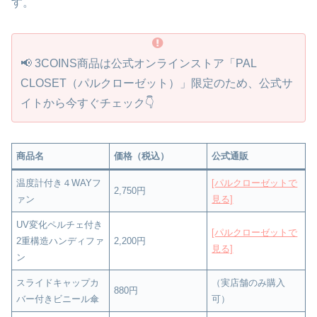
す。
📢 3COINS商品は公式オンラインストア「PAL
CLOSET（パルクローゼット）」限定のため、公式サ
イトから今すぐチェック👇
商品名
価格（税込）
公式通販
温度計付き４WAYフ
[パルクローゼットで
2,750円
ァン
見る]
UV変化ペルチェ付き
[パルクローゼットで
2重構造ハンディファ
2,200円
見る]
ン
スライドキャップカ
（実店舗のみ購入
880円
バー付きビニール傘
可）