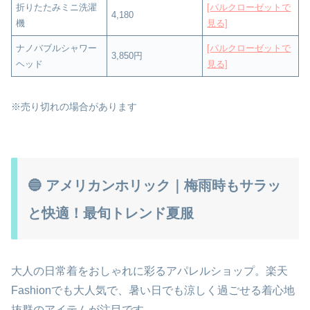
折りたたみミニ洗濯
[パルクローゼットで
4,180
機
見る]
ナノバブルシャワー
[パルクローゼットで
3,850円
ヘッド
見る]
※売り切れの場合があります
🔵 アメリカンホリック｜梅雨時もサラッ
と快適！最旬トレンド夏服
大人の日常着をおしゃれに彩るアパレルショップ。楽天
Fashionでも大人気で、暑い日でも涼しく過ごせる着心地
抜群のアイテムが注目です。