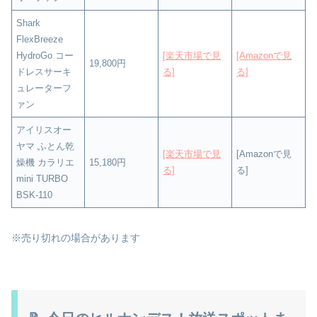
Shark
FlexBreeze
HydroGo コー
[楽天市場で見
[Amazonで見
19,800円
ドレスサーキ
る]
る]
ュレーターフ
ァン
アイリスオー
ヤマ ふとん乾
[楽天市場で見
[Amazonで見
燥機 カラリエ
15,180円
る]
る]
mini TURBO
BSK-110
※売り切れの場合があります