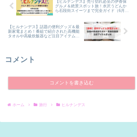
【ヒルナンデス】売り切れ必至の伊香保
グルメ＆絶景スポット旅！水沢うどんか
ら石段街スイーツまで完全ガイド（6月5
日）
【ヒルナンデス】話題の便利グッズ＆最
新家電まとめ！番組で紹介された高機能
タオルや高級炊飯器など注目アイテム（6
月8日）
コメント
コメントを書き込む
ホーム
旅行
ヒルナンデス