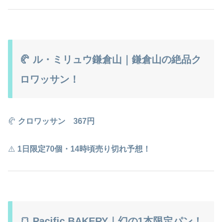
🥐 ル・ミリュウ鎌倉山｜鎌倉山の絶品ク
ロワッサン！
🥐
クロワッサン 367円
⚠️
1日限定70個・14時頃売り切れ予想！
🍞 Pacific BAKERY｜幻の1本限定パン！