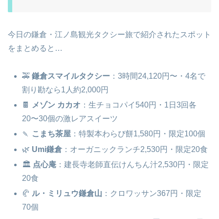
今日の鎌倉・江ノ島観光タクシー旅で紹介されたスポット
をまとめると…
🚕
鎌倉スマイルタクシー
：3時間24,120円〜・4名で
割り勘なら1人約2,000円
🍫
メゾン カカオ
：生チョコパイ540円・1日3回各
20〜30個の激レアスイーツ
🍡
こまち茶屋
：特製本わらび餅1,580円・限定100個
🌿
Umi鎌倉
：オーガニックランチ2,530円・限定20食
🏛️
点心庵
：建長寺老師直伝けんちん汁2,530円・限定
20食
🥐
ル・ミリュウ鎌倉山
：クロワッサン367円・限定
70個