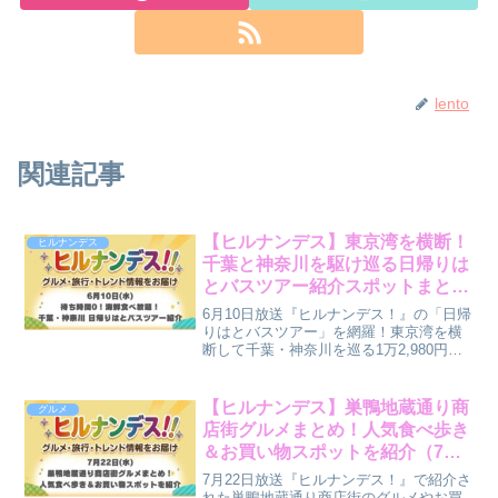
lento
関連記事
【ヒルナンデス】東京湾を横断！
ヒルナンデス
千葉と神奈川を駆け巡る日帰りは
とバスツアー紹介スポットまとめ
（6月10日）
6月10日放送『ヒルナンデス！』の「日帰
りはとバスツアー」を網羅！東京湾を横
断して千葉・神奈川を巡る1万2,980円の
超充実ツアー。搾り立てはちみつが味わ
える「はちみつ工房」や、豪華な海鮮浜
焼き食べ放題の「まるはま」情報をまと
【ヒルナンデス】巣鴨地蔵通り商
グルメ
め！
店街グルメまとめ！人気食べ歩き
＆お買い物スポットを紹介（7月
22日）
7月22日放送『ヒルナンデス！』で紹介さ
れた巣鴨地蔵通り商店街のグルメやお買