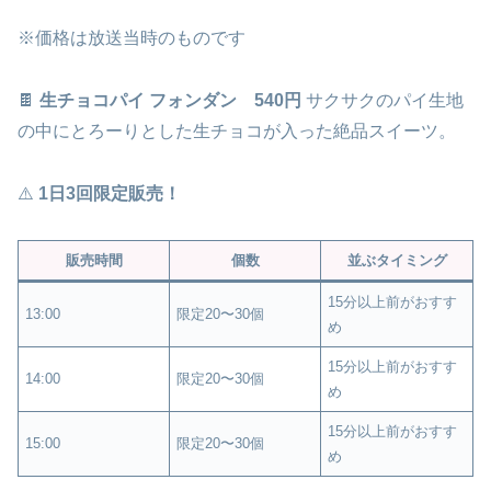
※価格は放送当時のものです
🍫
生チョコパイ フォンダン 540円
サクサクのパイ生地
の中にとろーりとした生チョコが入った絶品スイーツ。
⚠️
1日3回限定販売！
販売時間
個数
並ぶタイミング
15分以上前がおすす
13:00
限定20〜30個
め
15分以上前がおすす
14:00
限定20〜30個
め
15分以上前がおすす
15:00
限定20〜30個
め