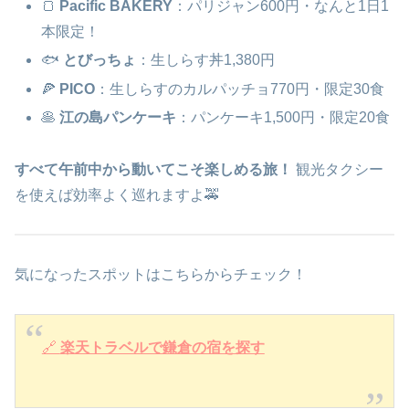
🍞
Pacific BAKERY
：パリジャン600円・なんと1日1
本限定！
🐟
とびっちょ
：生しらす丼1,380円
🍕
PICO
：生しらすのカルパッチョ770円・限定30食
🥞
江の島パンケーキ
：パンケーキ1,500円・限定20食
すべて午前中から動いてこそ楽しめる旅！
観光タクシー
を使えば効率よく巡れますよ🚕
気になったスポットはこちらからチェック！
🔗
楽天トラベルで鎌倉の宿を探す