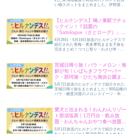
い物スポットをまとめました。伊勢屋菓
子店、雷神堂、三代目茂蔵、ガモール志
學亭、巣鴨・金太郎飴、たけやま、ブー
ランジェリーボヌール、松月堂など番組
【ヒルナンデス】鳩ノ巣駅でチェ
お得情報
で紹介された店舗をご紹介します。
ックイン！？話題の
「Satologue（さとローグ）」青
梅・奥多摩観光からグルメまで
4月28日・5月19日放送のヒルナンデスで
【4月28日/5月19日放送】
紹介された青梅・奥多摩気まま女子旅を
完全まとめ！つつじ祭り・わさび丼・老
舗中華から薪サウナ×東京和牛の沿線まる
ごとホテルSatologueまで2週分を網羅♪
茨城日帰り旅！バラ・メロン・海
お得情報
鮮が旬！いばらきフラワーパー
ク・那珂湊・ひたち海浜公園まと
め【ヒルナンデス】【5月7日放
5月7日放送のヒルナンデスで紹介された
送】
茨城日帰り旅をまとめました！900品種の
バラ・糖度16度のメロンスイーツ・年間
100万人の那珂湊市場・ひたち海浜公園ま
で5〜6月が旬の茨城を満喫♪
愛犬と泊まれる！わんわんリゾー
お得情報
ト那須塩原｜1万円台・飲み放
題・わんちゃんおやつ食べ放題ま
で【ヒルナンデス】【5月1日放
5月1日放送のヒルナンデスで紹介された
送】
わんわんリゾート那須塩原をまとめまし