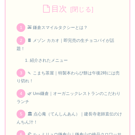
目次
🚕 鎌倉スマイルタクシーとは？
🍫 メゾン カカオ｜即完売の生チョコパイが話
題！
紹介されたメニュー
🍡 こまち茶屋｜特製本わらび餅は午後2時には売
り切れ！
🌿 Umi鎌倉｜オーガニックレストランのこだわり
ランチ
🏛️ 点心庵（てんしんあん）｜建長寺老師直伝のけ
んちん汁！
🥐 ル・ミリュウ鎌倉山｜鎌倉山の絶品クロワッサ