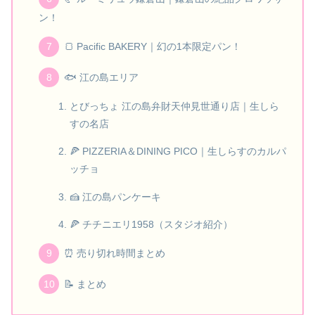
ン！
🍞 Pacific BAKERY｜幻の1本限定パン！
🐟 江の島エリア
とびっちょ 江の島弁財天仲見世通り店｜生しら
すの名店
🍕 PIZZERIA＆DINING PICO｜生しらすのカルパ
ッチョ
🍰 江の島パンケーキ
🍕 チチニエリ1958（スタジオ紹介）
⏰ 売り切れ時間まとめ
📝 まとめ