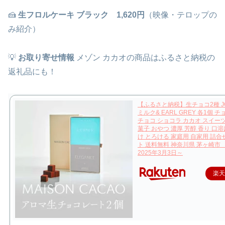
🍰
生フロルケーキ ブラック 1,620円
（映像・テロップの
み紹介）
💡
お取り寄せ情報
メゾン カカオの商品はふるさと納税の
返礼品にも！
【ふるさと納税】生チョコ2種 JOU
ミルク& EARL GREY 各1個 
チョコ ショコラ カカオ スイー
菓子 おやつ 濃厚 芳醇 香り 口溶
け とろける 家庭用 自家用 詰合
ト 送料無料 神奈川県 茅ヶ崎市
2025年3月3日～
楽