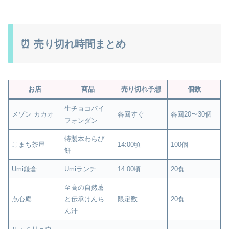
⏰ 売り切れ時間まとめ
お店
商品
売り切れ予想
個数
生チョコパイ
メゾン カカオ
各回すぐ
各回20〜30個
フォンダン
特製本わらび
こまち茶屋
14:00頃
100個
餅
Umi鎌倉
Umiランチ
14:00頃
20食
至高の自然薯
点心庵
と伝承けんち
限定数
20食
ん汁