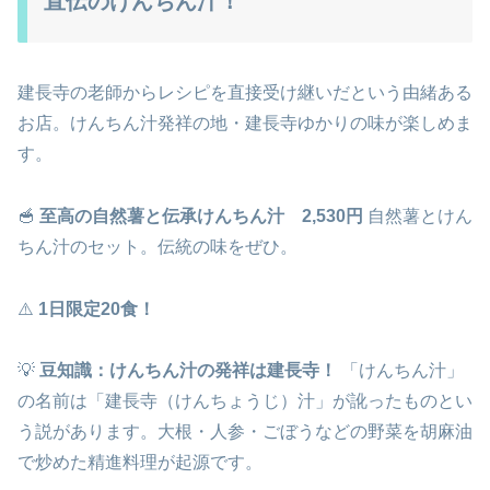
直伝のけんちん汁！
建長寺の老師からレシピを直接受け継いだという由緒ある
お店。けんちん汁発祥の地・建長寺ゆかりの味が楽しめま
す。
🥣
至高の自然薯と伝承けんちん汁 2,530円
自然薯とけん
ちん汁のセット。伝統の味をぜひ。
⚠️
1日限定20食！
💡
豆知識：けんちん汁の発祥は建長寺！
「けんちん汁」
の名前は「建長寺（けんちょうじ）汁」が訛ったものとい
う説があります。大根・人参・ごぼうなどの野菜を胡麻油
で炒めた精進料理が起源です。