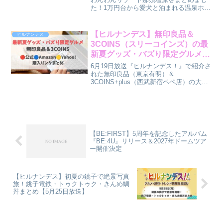
た！1万円台から愛犬と泊まれる温泉ホテ
ル。飲み放題・わんちゃんおやつ食べ放
題・90種類ビュッフェまで。GW明け予
約受付中♪
【ヒルナンデス】無印良品＆
ヒルナンデス
3COINS（スリーコインズ）の最
新夏グッズ・バズり限定グルメま
とめ（6月19日）
6月19日放送『ヒルナンデス！』で紹介さ
れた無印良品（東京有明）＆
3COINS+plus（西武新宿ペペ店）の大人
気アイテムを総まとめ！超便利な最新夏
物ハンディファンから、店舗限定の背徳
ポップコーン、無印の絶品冷凍みたらし
だんごまで通販リンク付きでご紹介！
【BE:FIRST】5周年を記念したアルバム
『BE:4U』リリース＆2027年ドームツア
ー開催決定
【ヒルナンデス】初夏の銚子で絶景写真
旅！銚子電鉄・トゥクトゥク・きんめ鯛
丼まとめ【5月25日放送】