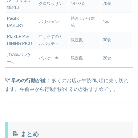
ル・ミリュウ
クロワッサン
14:00頃
70個
鎌倉山
Pacific
焼き上がり次
パリジャン
1本
BAKERY
第
PIZZERIA＆
生しらすのカ
限定数
30食
DINING PICO
ルパッチョ
江の島パンケ
パンケーキ
限定数
20食
ーキ
💡
早めの行動が鍵！
多くのお店が午後2時頃に売り切れ
ます。午前中から行動開始するのがおすすめです。
📝 まとめ