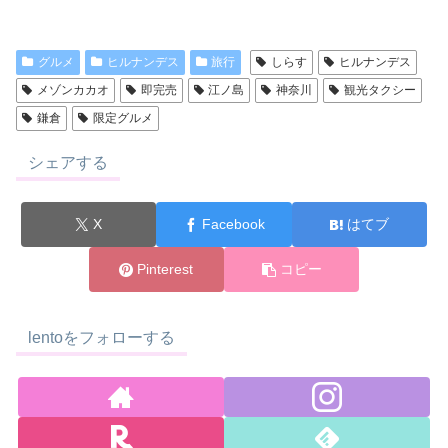
グルメ
ヒルナンデス
旅行
しらす
ヒルナンデス
メゾンカカオ
即完売
江ノ島
神奈川
観光タクシー
鎌倉
限定グルメ
シェアする
X
Facebook
はてブ
Pinterest
コピー
lentoをフォローする