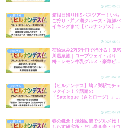
2026.05.01
箱根日帰りHISバスツアー！いち
お得情報
ご狩り・芦ノ湖クルーズ・海鮮バ
イキングまで【ヒルナンデス】
【4月29日/5月21日放送】
2026.05.01
宿泊込み2万5千円で行ける！鬼怒
お得情報
川温泉旅｜ロープウェイ・吊り
橋・レモン牛乳グルメ・豪華ビュ
ッフェまで【ヒルナンデス】【4
月30日放送】
2026.04.30
【ヒルナンデス】鳩ノ巣駅でチェ
お得情報
ックイン！？話題の
「Satologue（さとローグ）」青
梅・奥多摩観光からグルメまで
【4月28日/5月19日放送】
2026.04.29
春の鎌倉！混雑回避でグルメ旅！
お得情報
しらす研究所・だし巻き亭・サウ