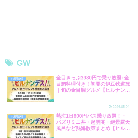
GW
金目きっぷ3980円で乗り放題+金
お得情報
目鯛料理付き！初夏の伊豆鉄道旅
｜旬の金目鯛グルメ【ヒルナンデ
ス】【5月4日・11日放送】
2026.05.04
熱海1日800円バス乗り放題！・
お得情報
バズりミニ丼・起雲閣・絶景露天
風呂など熱海散策まとめ【ヒルナ
ンデス】【5月1/5月15日放送】