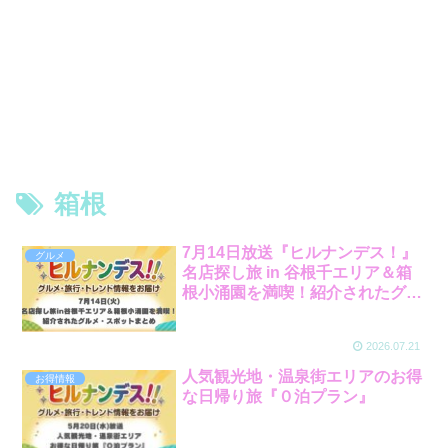
箱根
7月14日放送『ヒルナンデス！』
グルメ
名店探し旅 in 谷根千エリア＆箱
根小涌園を満喫！紹介されたグル
メ・スポットまとめ
2026.07.21
人気観光地・温泉街エリアのお得
お得情報
な日帰り旅『０泊プラン』