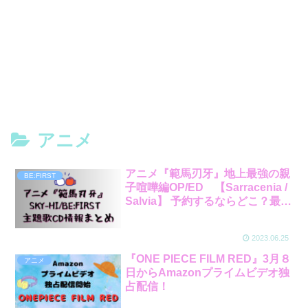
アニメ
アニメ『範馬刃牙』地上最強の親
BE:FIRST
子喧嘩編OP/ED 【Sarracenia /
Salvia】 予約するならどこ？最安
値ショップと特典まとめ
2023.06.25
『ONE PIECE FILM RED』3月８
アニメ
日からAmazonプライムビデオ独
占配信！