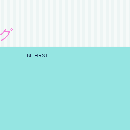
グ
BE:FIRST