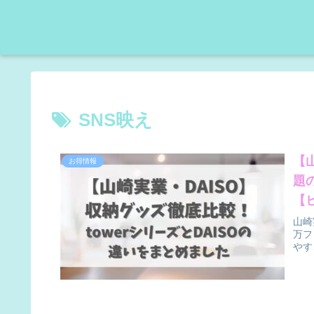
SNS映え
【
お得情報
題
【
山崎
万フ
やす