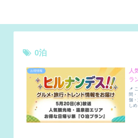
0泊
人
お得情報
ラ
📌
間・
舗・
しめ