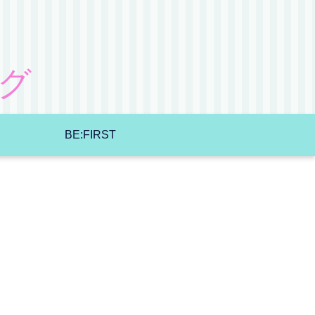
グ
BE:FIRST